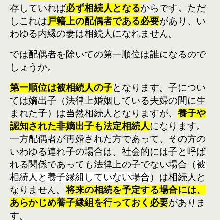
存していれば
必ず相続人となる
からです。ただ
しこれは
戸籍上の配偶者である必要
があり、い
わゆる内縁の妻は相続人になれません。
では配偶者を除いての第一順位は誰になるので
しょうか。
第一順位は被相続人の子
となります。子につい
ては嫡出子（法律上婚姻している夫婦の間に生
まれた子）は当然相続人となりますが、
養子や
認知された非嫡出子も法定相続人
になります。
一方配偶者が再婚された方であって、その方の
いわゆる連れ子の場合は、社会的には子と呼ば
れる関係であっても法律上の子でない場合（
被
相続人と養子縁組していない場合
）は相続人と
なりません。
将来の相続を予定する場合には、
あらかじめ養子縁組を行っておく必要
がありま
す。