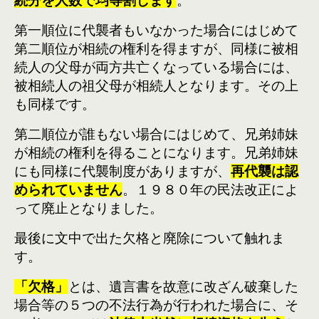
続分を人数で均等割します
。
第一順位に代襲者もいなかった場合にはじめて
第二順位が相続の権利を得ますが、同様に被相
続人の父母が両方共亡くなっている場合には、
被相続人の祖父母が相続人となります。その上
も同様です。
第二順位が誰もない場合にはじめて、兄弟姉妹
が相続の権利を得ることになります。兄弟姉妹
にも同様に代襲制度がありますが、
再代襲は認
められていません
。１９８０年の民法改正によ
って廃止となりました。
最後に文中で出た欠格と廃除について触れま
す。
「欠格」
とは、遺言書を故意に改ざん破棄した
場合等の５つの不法行為が行われた場合に、そ