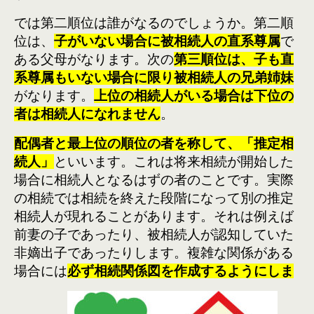
では第二順位は誰がなるのでしょうか。第二順
位は、
子がいない場合に被相続人の直系尊属
で
ある父母がなります。次の
第三順位は、子も直
系尊属もいない場合に限り被相続人の兄弟姉妹
がなります。
上位の相続人がいる場合は下位の
者は相続人になれません
。
配偶者と最上位の順位の者を称して、「推定相
続人」
といいます。これは将来相続が開始した
場合に相続人となるはずの者のことです。実際
の相続では相続を終えた段階になって別の推定
相続人が現れることがあります。それは例えば
前妻の子であったり、被相続人が認知していた
非嫡出子であったりします。複雑な関係がある
場合には
必ず相続関係図を作成するようにしま