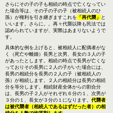
さらにその子の子も相続の時点で亡くなってい
た場合等は、その子の子の子（被相続人のひ
孫）が権利を引き継ぎますこれを
「再代襲」
と
いいます。さらに。。再々代襲以降も民法では
認められていますが、実際はあまりないようで
す。
具体的な例を上げると、被相続人に配偶者がな
く（死亡や離婚）長男と次男、長女の３人の子
があったとします。相続の時点で長男が亡くな
っておりその長男に２人の子がいた場合には、
長男の相続分を長男の２人の子（被相続人の
孫）が相続します。２人の相続分は長男の相続
分を等分します。相続財産全体からの割合分
は、長男の子２人がそれぞれ６分の１、次男が
３分の１、長女が３分の１になります。
代襲者
は被代襲者（相続人であるはずだった者）の相