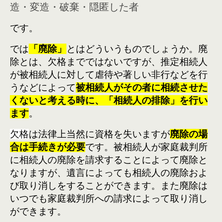
造・変造・破棄・隠匿した者
です。
では
「廃除」
とはどういうものでしょうか。廃
除とは、欠格までではないですが、推定相続人
が被相続人に対して虐待や著しい非行などを行
うなどによって
被相続人がその者に相続させた
くないと考える時に、「相続人の排除」を行い
ます
。
欠格
は法律上当然に資格を失いますが
廃除の場
合は手続きが必要
です。被相続人が家庭裁判所
に相続人の廃除を請求することによって廃除と
なりますが、遺言によっても相続人の廃除およ
び取り消しをすることができます。また廃除は
いつでも家庭裁判所への請求によって取り消し
ができます。