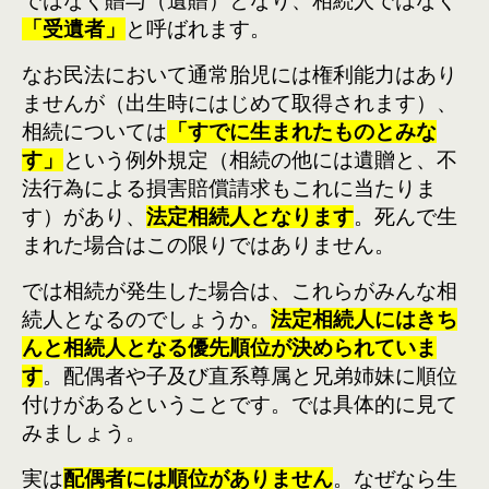
ではなく贈与（遺贈）となり、相続人ではなく
「受遺者」
と呼ばれます。
なお民法において通常胎児には権利能力はあり
ませんが（出生時にはじめて取得されます）、
相続については
「すでに生まれたものとみな
す」
という例外規定（相続の他には遺贈と、不
法行為による損害賠償請求もこれに当たりま
す）があり、
法定相続人となります
。死んで生
まれた場合はこの限りではありません。
では相続が発生した場合は、これらがみんな相
続人となるのでしょうか。
法定相続人にはきち
んと相続人となる優先順位が決められていま
す
。配偶者や子及び直系尊属と兄弟姉妹に順位
付けがあるということです。では具体的に見て
みましょう。
実は
配偶者には順位がありません
。なぜなら生