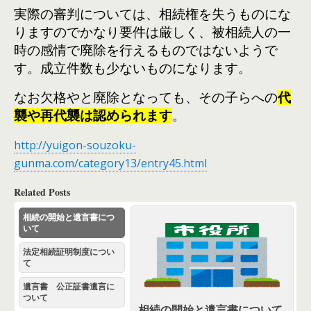
実際の審判については、相続権を失うものにな
りますのでかなり要件は厳しく、被相続人の一
時の感情で廃除を行えるものではないようで
す。成立件数も少ないものになります。
なお欠格やと廃除となっても、その子らへの
代
襲や再代襲は認められます
。
http://yuigon-souzoku-
gunma.com/category13/entry45.html
Related Posts
相続の開始と遺言書につ
いて
法定相続証明制度につい
て
遺言書 公正証書遺言に
ついて
相続の開始と遺言書について