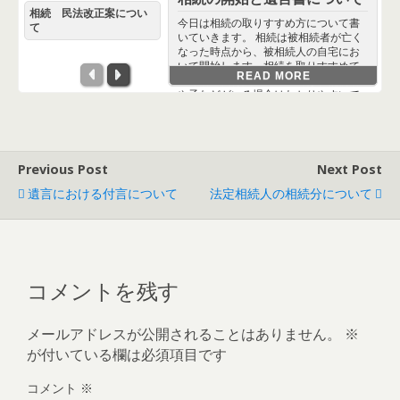
相続 民法改正案につい
今日は相続の取りすすめ方について書
て
いていきます。 相続は被相続者が亡く
なった時点から、被相続人の自宅にお
いて開始します。相続を取りすすめて
READ MORE
いく者（執行人）については、配偶者
や子などがいる場合はわかりやすいで
すが、通常は相続人の中で相続額の大
きな、主だった者が中心となって相続
を進めていきます。 相続が始まった
ら、まず遺言書を探します。遺言書が
見つかった場合には、その遺言書の方
Previous Post
Next Post
式が自筆であるかそれとも公正証書に
遺言における付言について
法定相続人の相続分について
よるものかを確認します。 遺言書が自
筆証書遺言書であった場合は、必ず封
を開けずにまず家庭裁判所に「検認」
法定相続証明制度について
遺言書 公正証書遺言につい
相続 民法改正案について
民法における親権について
改正民法 遺留分侵害額請求
民法 相続とも関連する共有
相続はお早めに
民法における不法行為について
遺贈と死因贈与について
を申請しなければなりません。家庭裁
て
権について
について
判所は、被相続人の最後の住所地を管
今日は相続に関して、法定相続情報証
今日朝の天気予報でＧＷ後半の天気に
今日は民法家族法の、親権について書
今日は遺言書のない相続について記載
今日は不法行為について書いていきます。
今日は遺贈と死因贈与について書いて
轄する家庭裁判所となります。身近な
明制度について書いていきます。平成
ついて話していました。１週間前には
いていきます。 「親権」とは、父母で
します。 ■筆者の相続ホームページ
「不法行為」とは、故意または過失によって
いきます。 相続は相続人にしかするこ
今日は「公正証書遺言」についてお話
以前、相続人の相続分の記事の中で遺
今日は共有について見てみます。 これ
コメントを残す
相続人であれば他意はなくとも中身を
２９年５月２９日から開始された制度
後半は荒れる見込みだと行っていたの
ある者の、「養育者としての地位」に
https://www.yuigon-souzoku-
他人の権利または法律上保護される利益を侵
とができません。そもそも相続とは、
します。 「公正証書遺言」とは、「自
留分について触れましたが、今日はそ
も相続分野で頻出する言葉となります
見たくなるのは人情でしょうが、勝手
です。 相続は被相続人の死亡によって
で、一安心ですね。土日休みの方は羽
由来する権利義務のことを言います。
gunma.com/category13/ 相続は多かれ
害すること言い、これを侵害した者はこれに
被相続人が亡くなった場合に、法律で
筆証書遺言」と同様に民法の規定に則
れを補完していきます。 遺留分とは遺
が、「共有」とは、数人の者が共同所
READ MORE
READ MORE
READ MORE
READ MORE
READ MORE
READ MORE
READ MORE
READ MORE
READ MORE
に封を開けてしまうと法による罰則が
開始しますが、遺言書があった場合は
を伸ばして、サービス業や小売業の方
その親権に服する者は子供全般ではな
少なかれ突然発生します。亡くなられ
よって生じた損害を賠償する責任を負いま
決まっている者に財産を承継させる制
って書かれた遺言書ですが、公証役場
言者が遺言書などによっても奪うこと
有の割合である「持分」を併せて１つ
規定されており、５万円以下の過料に
基本それに基づいて相続が執行されま
は書き入れ時。世間全般、天気の効果
く、「未成年の子」になります。子供
た方が長く病で伏せってらしても、そ
す。交通事故も不法行為に当たります。 法学
度です。相続人は配偶者、子、直系尊
で公証人と証人の立会によってその内
のできない、相続人に最低限保証され
の物を所有することを言います。単純
メールアドレスが公開されることはありません。
※
処せられることになります。 またこの
す。遺言書がなかった場合は相続人全
は大きいですね。 ここのところ天気予
が未成年であれば、親権が発生すると
のような状態ではなかなか事前に相続
的には「不法行為」は、 ①被害者の救済を図
属、兄弟姉妹のみと民法で決まってお
容や方式を確認され公証された遺言書
た相続分を言います。その遺留分を侵
に言えば、数人で１つの物を所有する
が付いている欄は必須項目です
時点でのうっかりで止まっていれば相
員で遺産分割協議を行ない、それぞれ
報がよく当たるなと感じていますが、
いうことです。 親権を行うものは子の
のことまで気が回りません。その方ご
る損害補填的機能 ②将来の不法行為を抑止す
り、これらが決められた順位で相続で
です。ですので方式や内容に誤りのな
害された（遺留分の侵害といいます）
ことですね。 「持分」とは今述べたよ
続人としての資格に問題はありません
の配分財産を決めます。相続財産はだ
１週間程度先の予報では、雨予報が晴
父母になります。原則父母が共同して
自身が相続人の方の今後を考えられて
る予防的機能 ③加害者に制裁を加える制裁的
きるのみです。 もしこれらの者が一人
いものとなります。 また作成された遺
相続人は、侵害された額を遺留分を侵
うに、共有物に対する所有権の割合の
が、つい出来心であっても、遺言書を
いたい現金預貯金や不動産といった形
れに変わるケースが多いかなとも感じ
親権を行いますが、一方が共同名義で
遺言書を作成する場合もありますが、
機能 を有するとされています。 不法行為の成
もいない場合は、相続財産を管理する
言書は、公証役場に保管され、遺言者
害した者に請求することができます。
ことです。持分の割合はそれぞれの意
コメント
※
自分に有利なように書き加えたり廃棄
をとりますので、当然管理も預貯金で
ています。天気予報の精度の問題では
代理行為をした場合は、仮に他方が反
考えている内に遺言書自体を作成する
立要件は次のとおりです。 ①加害者に故意ま
者として家庭裁判所から弁護士等が選
や遺言執行者にも正副本が渡されま
例えば被相続人に妻と子が１人いた場
思表示や法律の規定（法定相続分等）