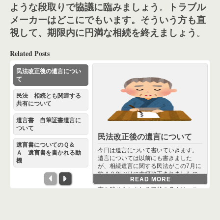
ような段取りで協議に臨みましょう
。
トラブル
メーカーはどこにでもいます。そういう方も直
視して、期限内に円満な相続を終えましょう
。
Related Posts
民法改正後の遺言につい
て
民法 相続とも関連する
共有について
遺言書 自筆証書遺言に
ついて
民法改正後の遺言について
遺言書についてのＱ＆
今日は遺言について書いていきます。
Ａ 遺言書を書かれる動
遺言については以前にも書きました
機
が、相続遺言に関する民法がこの7月に
約４０年ぶりに大幅改正されましたの
READ MORE
で、それも含めて見てみましょう。 遺
言を残そうとされる目的の多くは、ご
遺言書についてのＱ＆Ａ 遺
自分の作られた財産をきちんとご自分
言書を書かれる動機
の手で、ご自分の意思で配分したいと
いうところにあると思います。考えら