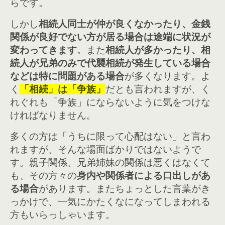
らです。
しかし
相続人同士が仲が良くなかったり、金銭
関係が良好でない方が居る場合は途端に状況が
変わってきます
。また
相続人が多かったり、相
続人が兄弟のみで代襲相続が発生している場合
などは特に問題がある場合
が多くなります。よ
く
「相続」は「争族」
だとも言われますが、く
れぐれも「争族」にならないように気をつけな
ければなりません。
多くの方は「うちに限って心配はない」と言わ
れますが、そんな場面ばかりではないようで
す。親子関係、兄弟姉妹の関係は悪くはなくて
も、その方々の
身内や関係者による口出しがあ
る場合
があります。またちょっとした言葉がき
っかけで、一気にかたくなになってしまわれる
方もいらっしゃいます。